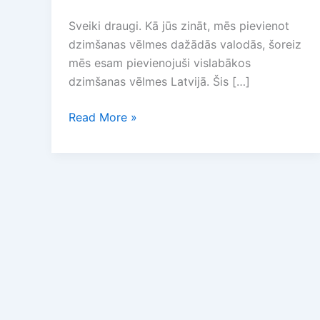
Sveiki draugi. Kā jūs zināt, mēs pievienot
dzimšanas vēlmes dažādās valodās, šoreiz
mēs esam pievienojuši vislabākos
dzimšanas vēlmes Latvijā. Šis […]
Dzimšanas
Read More »
dienas
apsveikumi