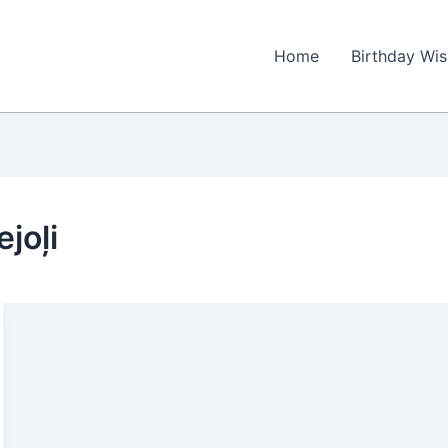
Home
Birthday Wi
joļi