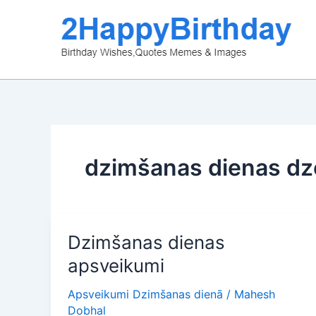
Skip
to
content
dzimšanas dienas dze
Dzimšanas dienas
apsveikumi
Apsveikumi Dzimšanas dienā
/
Mahesh
Dobhal