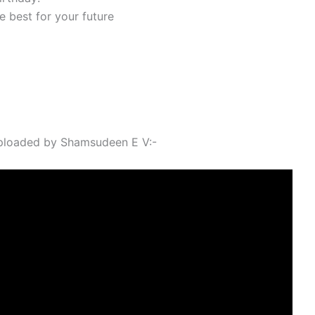
he best for your future
uploaded by Shamsudeen E V:-