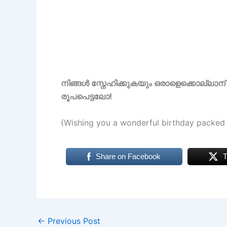
നിങ്ങൾ സ്നേഹിക്കുകയും ഒരാളെക്കൊല്ലാന്
രൂപപെട്ടലോ!
(Wishing you a wonderful birthday packed w
Share on Facebook
T
←
Previous Post