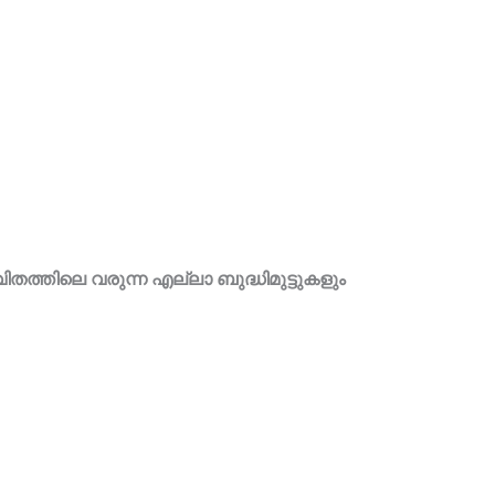
ിതത്തിലെ വരുന്ന എല്ലാ ബുദ്ധിമുട്ടുകളും