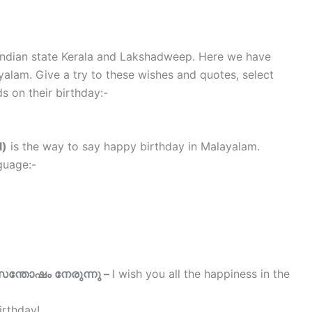
Indian state Kerala and Lakshadweep. Here we have
alam. Give a try to these wishes and quotes, select
s on their birthday:-
l)
is the way to say happy birthday in Malayalam.
guage:-
ന്തോഷം നേരുന്നു –
I wish you all the happiness in the
irthday!