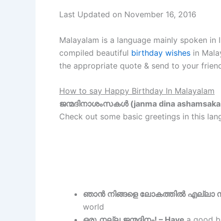
Last Updated on November 16, 2016
Malayalam is a language mainly spoken in 
compiled beautiful
birthday wishes
in Malay
the appropriate quote & send to your friend
How to say Happy Birthday In Malayalam
ജന്മദിനാശംസകള്
‍ (janma dina ashamsaka
Check out some basic greetings in this lan
ഞാൻ നിങ്ങളെ ലോകത്തിൽ എല്ലാ സ
world
ഒരു
നല്ല
ജന്മദിനം
! – Have
a good b