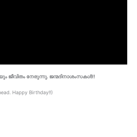
യും ജീവിതം നേരുന്നു. ജന്മദിനാശംസകൾ!!
head. Happy Birthday!!)