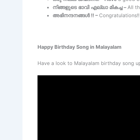
നിങ്ങളുടെ
ഭാവി
എല്ലാ
മികച്ച
–
All t
അഭിനന്ദനങ്ങൾ
!! –
Congratulations!!
Happy Birthday Song in Malayalam
Have a look to Malayalam birthday song 