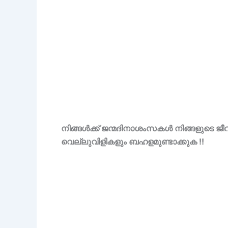
നിങ്ങൾക്ക് ജന്മദിനാശംസകൾ നിങ്ങളുടെ ജീവ
വെല്ലുവിളികളും ബഹളമുണ്ടാക്കുക !!