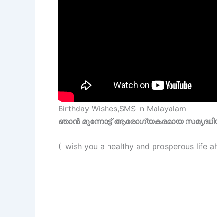
Birthday Wishes,SMS in Malayalam
ഞാൻ മുന്നോട്ട് ആരോഗ്യകരമായ സമൃദ്ധി
(I wish you a healthy and prosperous life a