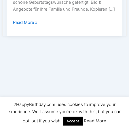
schöne Geburtstagswünsche gefertigt, Bild &
Angebote für Ihre Familie und Freunde. Kopieren […]
Süße
Read More »
alles
Gute
zum
Geburtstag
wünscht,
Zitate
und
Bilder
2HappyBirthday.com uses cookies to improve your
Copyright © 2026 2HappyBirthday | Powered by
Astra
experience. We'll assume you're ok with this, but you can
WordPress Theme
opt-out if you wish.
Read More
Accept